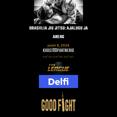
BRASIILIA JIU JITSU: AJALUGU JA
MUAY THAI:
ARENG
PE
juuni 8, 2024
ju
KOOSTÖÖPARTNERID