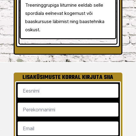
Treeninggrupiga liitumine eeldab selle
spordiala eelnevat kogemust või
baaskursuse läbimist ning baastehnika
oskust.
LISAKÜSIMUSTE KORRAL KIRJUTA SIIA