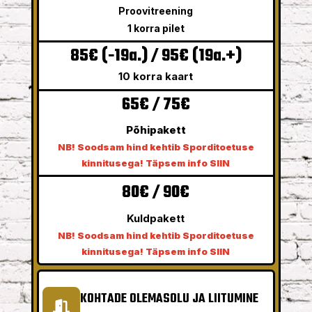
Proovitreening
1 korra pilet
85€ (-19a.) / 95€ (19a.+)
10 korra kaart
65€ / 75€
Põhipakett
NB! Soodsam hind kehtib Sporditoetuse
kinnitusega! Täpsem info SIIN
80€ / 90€
Kuldpakett
NB! Soodsam hind kehtib Sporditoetuse
kinnitusega! Täpsem info SIIN
KOHTADE OLEMASOLU JA LIITUMINE