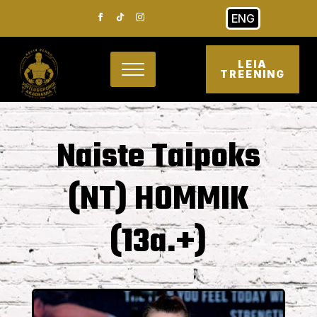
ENG
LEIA
TREENING
Naiste Taipoks
(NT) HOMMIK
(13a.+)