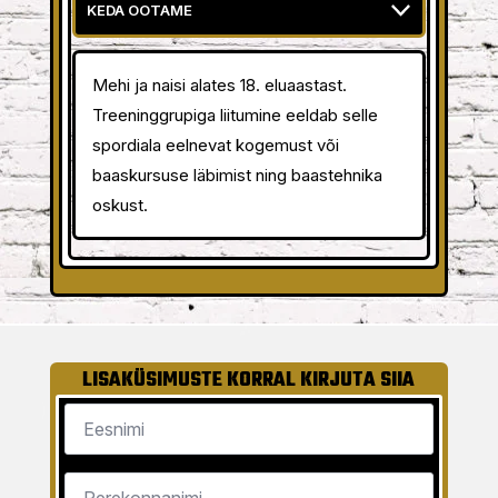
Mehi ja naisi alates 18. eluaastast.
Treeninggrupiga liitumine eeldab selle
spordiala eelnevat kogemust või
baaskursuse läbimist ning baastehnika
oskust.
LISAKÜSIMUSTE KORRAL KIRJUTA SIIA