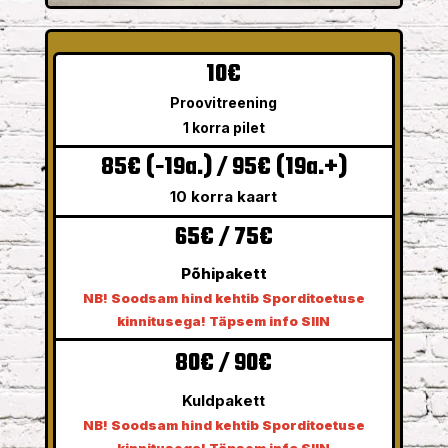
10€
Proovitreening
1 korra pilet
85€ (-19a.) / 95€ (19a.+)
10 korra kaart
65€ / 75€
Põhipakett
NB! Soodsam hind kehtib Sporditoetuse
kinnitusega! Täpsem info SIIN
80€ / 90€
Kuldpakett
NB! Soodsam hind kehtib Sporditoetuse
kinnitusega! Täpsem info SIIN