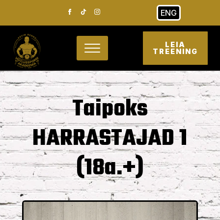
ENG
LEIA
TREENING
Taipoks
HARRASTAJAD 1
(18a.+)