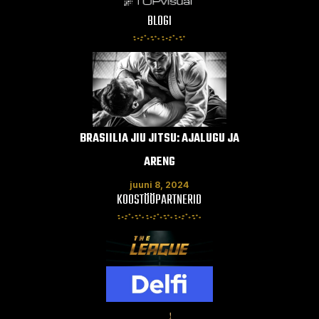
BLOGI
BRASIILIA JIU JITSU: AJALUGU JA
MUAY THAI:
ARENG
PE
juuni 8, 2024
ju
KOOSTÖÖPARTNERID